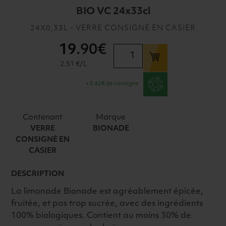
BIO VC 24x33cl
24X0,33L - VERRE CONSIGNÉ EN CASIER
19
.90€
quantité
de
2.51 €/L
LIMONADE
+3.42€ de consigne
BIONADE
GINGER-
ORANGE
Contenant
Marque
BIO
VERRE
BIONADE
VC
CONSIGNÉ EN
24x33cl
CASIER
DESCRIPTION
La limonade Bionade est agréablement épicée,
fruitée, et pas trop sucrée, avec des ingrédients
100% biologiques. Contient au moins 30% de