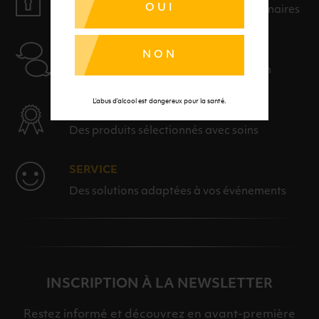
OUI
Payer en toute sérénité avec nos partenaires
AIDE
NON
Nos conseillers sont à votre disposition
L’abus d’alcool est dangereux pour la santé.
SÉLECTION & QUALITÉ
Des produits sélectionnés avec soins
SERVICE
Des solutions adaptées à vos événements
INSCRIPTION À LA NEWSLETTER
Restez informé et découvrez en avant-première