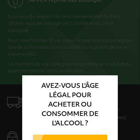
Service reprise des vidanges
Soucieux du respect de l’environnement et du zéro
déchet, nous encourageons l’utilisation du verre
consigné.
Pour vous faciliter la vie, nous récupérons vos consignes
lors de la livraison (dans la limite du montant de votre
commande).
Le montant de vos consignes retournées sera déduit du
montant total de votre commande.
AVEZ-VOUS L'ÂGE
LÉGAL POUR
LIVRAISON
ACHETER OU
LIVRAISON EN 24H ET GRATUITE AU-
CONSOMMER DE
DELÀ DE 100€ D'ACHAT (hors consignes)
L'ALCOOL ?
PAIEMENT SÉCURISÉ