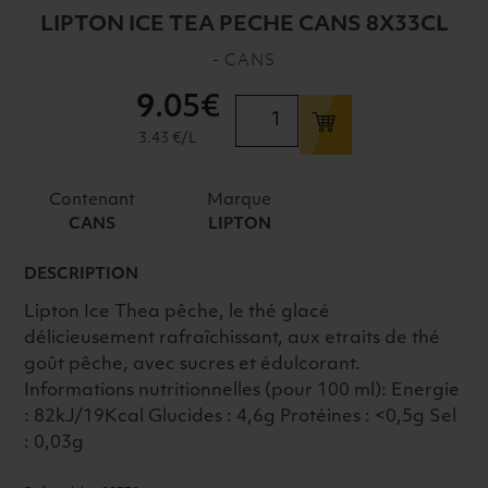
LIPTON ICE TEA PECHE CANS 8X33CL
- CANS
9
.05€
quantité
de
3.43 €/L
LIPTON
ICE
Contenant
Marque
TEA
CANS
LIPTON
PECHE
CANS
DESCRIPTION
8X33CL
Lipton Ice Thea pêche, le thé glacé
délicieusement rafraîchissant, aux etraits de thé
goût pêche, avec sucres et édulcorant.
Informations nutritionnelles (pour 100 ml): Energie
: 82kJ/19Kcal Glucides : 4,6g Protéines : <0,5g Sel
: 0,03g