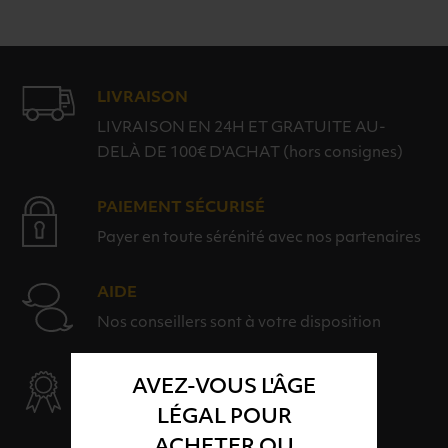
LIVRAISON
LIVRAISON EN 24H ET GRATUITE AU-
DELÀ DE 100€ D'ACHAT (hors consignes)
PAIEMENT SÉCURISÉ
Payer en toute sérénité avec nos partenaires
AIDE
Nos conseillers sont à votre disposition
SÉLECTION & QUALITÉ
AVEZ-VOUS L'ÂGE
Des produits sélectionnés avec soins
LÉGAL POUR
ACHETER OU