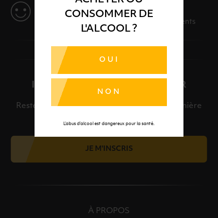
SERVICE
CONSOMMER DE
Des solutions adaptées à vos événements
L'ALCOOL ?
OUI
INSCRIPTION À LA NEWSLETTER
NON
Restez informé et découvrez en avant-première
nos meilleures offres et nos actualités.
L’abus d’alcool est dangereux pour la santé.
JE M'INSCRIS
À PROPOS