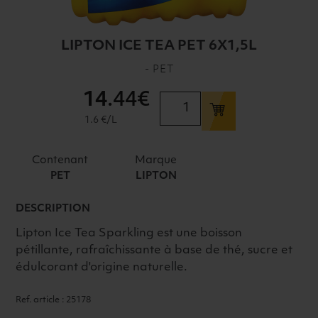
LIPTON ICE TEA PET 6X1,5L
- PET
14
.44€
quantité
de
1.6 €/L
LIPTON
ICE
Contenant
Marque
TEA
PET
LIPTON
PET
6X1,5L
DESCRIPTION
Lipton Ice Tea Sparkling est une boisson
pétillante, rafraîchissante à base de thé, sucre et
édulcorant d'origine naturelle.
Ref. article : 25178