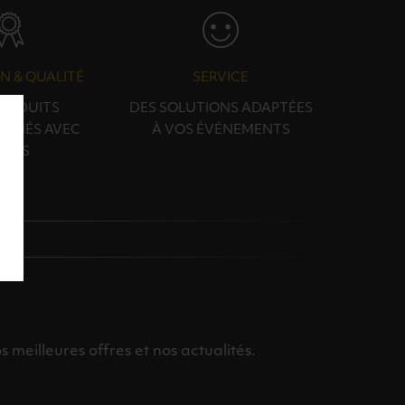
N & QUALITÉ
SERVICE
PRODUITS
DES SOLUTIONS ADAPTÉES
ONNÉS AVEC
À VOS ÉVÉNEMENTS
OINS
meilleures offres et nos actualités.