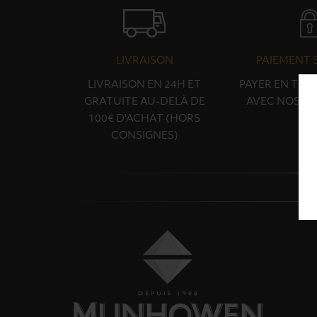
LIVRAISON
PAIEMENT 
LIVRAISON EN 24H ET
PAYER EN TOU
GRATUITE AU-DELÀ DE
AVEC NOS PA
100€ D'ACHAT (HORS
CONSIGNES)