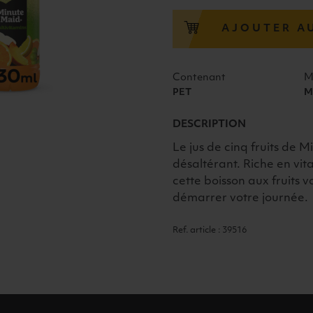
MAID
MULTIVITAMINES
AJOUTER A
PET
4X33CL
Contenant
M
PET
M
DESCRIPTION
Le jus de cinq fruits de 
désaltérant. Riche en vit
cette boisson aux fruits 
démarrer votre journée.
Ref. article : 39516