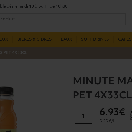
ble dès le
lundi 10
à partir de
10h30
UEUX
BIÈRES & CIDRES
EAUX
SOFT DRINKS
CAFÉS,
S PET 4X33CL
MINUTE MA
PET 4X33C
6
.93€
quantité
de
5.25 €/L
MINUTE