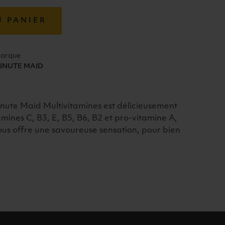
U PANIER
arque
INUTE MAID
Minute Maid Multivitamines est délicieusement
amines C, B3, E, B5, B6, B2 et pro-vitamine A,
vous offre une savoureuse sensation, pour bien