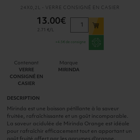
24X0,2L - VERRE CONSIGNÉ EN CASIER
13
.00€
quantité
de
2.71 €/L
MIRINDA
+4.5€ de consigne
ORANGE
VC
24x20cl
Contenant
Marque
VERRE
MIRINDA
CONSIGNÉ EN
CASIER
DESCRIPTION
Mirinda est une boisson pétillante à la saveur
fruitée, rafraîchissante et un goût incomparable.
La saveur acidulée de Mirinda Orange est idéale
pour rafraîchir efficacement tout en apportant un
goût fruité offert par les agrumes d'orange.