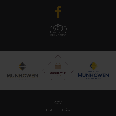
CGV
CGU Club Drinx