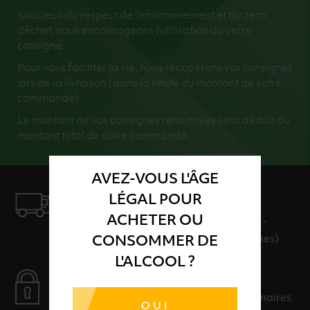
Soucieux du respect de l’environnement et du zéro
déchet, nous encourageons l’utilisation du verre
consigné.
Pour vous faciliter la vie, nous récupérons vos consignes
lors de la livraison (dans la limite du montant de votre
commande).
Le montant de vos consignes retournées sera déduit du
montant total de votre commande.
AVEZ-VOUS L'ÂGE
LÉGAL POUR
LIVRAISON
ACHETER OU
LIVRAISON EN 24H ET GRATUITE AU-
DELÀ DE 100€ D'ACHAT (hors consignes)
CONSOMMER DE
L'ALCOOL ?
PAIEMENT SÉCURISÉ
Payer en toute sérénité avec nos partenaires
OUI