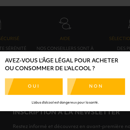
SÉCURISÉ
AIDE
SÉLECTIO
TE SÉRÉNITÉ
NOS CONSEILLERS SONT À
DES 
RTENAIRES
VOTRE DISPOSITION
SÉLECTI
AVEZ-VOUS L'ÂGE LÉGAL POUR ACHETER
S
OU CONSOMMER DE L'ALCOOL ?
OUI
NON
L’abus d’alcool est dangereux pour la santé.
INSCRIPTION À LA NEWSLETTER
Restez informé et découvrez en avant-première nos 