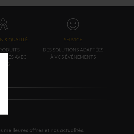
N & QUALITÉ
SERVICE
PRODUITS
DES SOLUTIONS ADAPTÉES
ONNÉS AVEC
À VOS ÉVÉNEMENTS
OINS
meilleures offres et nos actualités.