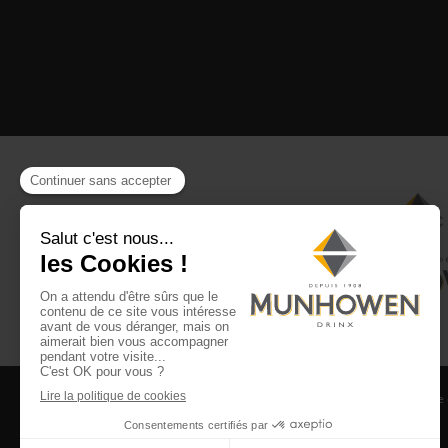
CGV
CGU Club Drinx
Mentions légales
Politique
©2026 Munhowen Drinx / Tous droits réservés