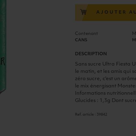
ENERGY
ULTRA
AJOUTER A
FIESTA
CANS
50CL
Contenant
M
CANS
M
DESCRIPTION
Sans sucre Ultra Fiesta Ul
le matin, et les amis qui
zéro sucre, c'est un arô
le mix énergisant Monste
Informations nutritionnel
Glucides : 1,3g Dont sucre
Ref. article : 39842