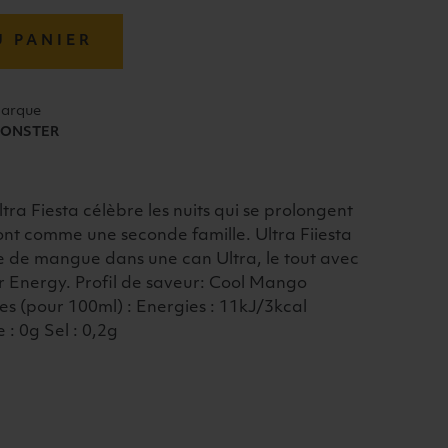
U PANIER
arque
ONSTER
tra Fiesta célèbre les nuits qui se prolongent
 sont comme une seconde famille. Ultra Fiiesta
me de mangue dans une can Ultra, le tout avec
r Energy. Profil de saveur: Cool Mango
les (pour 100ml) : Energies : 11kJ/3kcal
 : 0g Sel : 0,2g