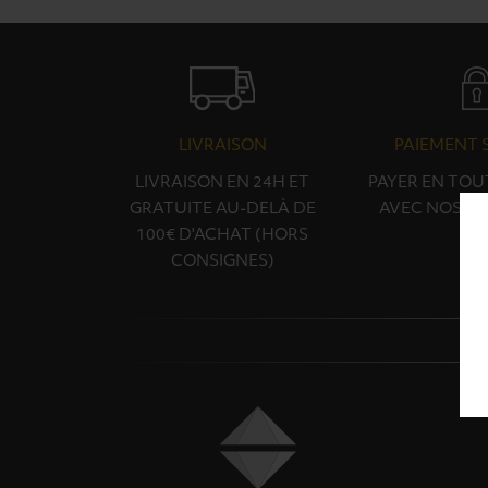
LIVRAISON
PAIEMENT 
LIVRAISON EN 24H ET
PAYER EN TOU
GRATUITE AU-DELÀ DE
AVEC NOS PA
100€ D'ACHAT (HORS
CONSIGNES)