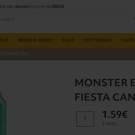
ble dès
demain
à partir de
08h30
UEUX
BIÈRES & CIDRES
EAUX
SOFT DRINKS
CAFÉS,
TA CANS 50CL
MONSTER 
FIESTA CAN
1
.59€
quantité
de
3.18 €/L
MONSTER