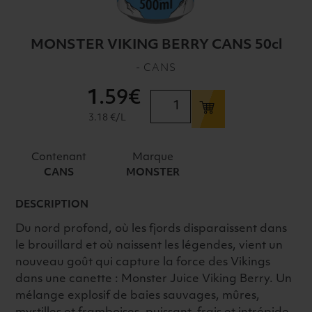
MONSTER VIKING BERRY CANS 50cl
- CANS
1
.59€
quantité
de
3.18 €/L
MONSTER
VIKING
Contenant
Marque
BERRY
CANS
MONSTER
CANS
50cl
DESCRIPTION
Du nord profond, où les fjords disparaissent dans
le brouillard et où naissent les légendes, vient un
nouveau goût qui capture la force des Vikings
dans une canette : Monster Juice Viking Berry. Un
mélange explosif de baies sauvages, mûres,