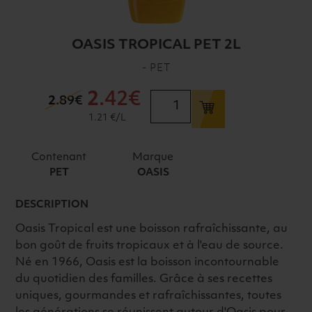
OASIS TROPICAL PET 2L
- PET
2
.42€
quantité
2
.89€
de
1.21 €/L
OASIS
TROPICAL
Contenant
Marque
PET
PET
OASIS
2L
DESCRIPTION
Oasis Tropical est une boisson rafraîchissante, au
bon goût de fruits tropicaux et à l'eau de source.
Né en 1966, Oasis est la boisson incontournable
du quotidien des familles. Grâce à ses recettes
uniques, gourmandes et rafraîchissantes, toutes