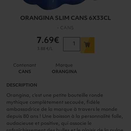
ORANGINA SLIM CANS 6X33CL
- CANS
7
.69€
quantité
de
3.88 €/L
ORANGINA
SLIM
Contenant
Marque
CANS
CANS
ORANGINA
6X33CL
DESCRIPTION
Orangina, c'est une petite bouteille ronde
mythique complètement secouée, fidèle
ambassadrice de la marque à travers le monde
depuis 80 ans ! Une boisson à la personnalité folle,
audacieuse et positive, qui associe le
rafraîchissement des bulles et le plaisir de la pulpe