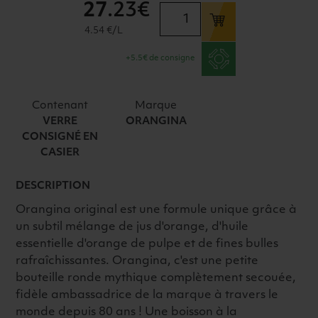
27
.23€
quantité
de
4.54 €/L
ORANGINA
+5.5€ de consigne
JAUNE
VC
24X25CL
Contenant
Marque
VERRE
ORANGINA
CONSIGNÉ EN
CASIER
DESCRIPTION
Orangina original est une formule unique grâce à
un subtil mélange de jus d'orange, d'huile
essentielle d'orange de pulpe et de fines bulles
rafraîchissantes. Orangina, c'est une petite
bouteille ronde mythique complètement secouée,
fidèle ambassadrice de la marque à travers le
monde depuis 80 ans ! Une boisson à la