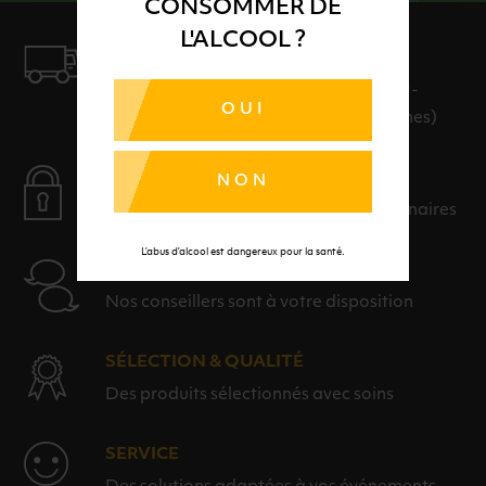
CONSOMMER DE
L'ALCOOL ?
LIVRAISON
LIVRAISON EN 24H ET GRATUITE AU-
OUI
DELÀ DE 100€ D'ACHAT (hors consignes)
PAIEMENT SÉCURISÉ
NON
Payer en toute sérénité avec nos partenaires
L’abus d’alcool est dangereux pour la santé.
AIDE
Nos conseillers sont à votre disposition
SÉLECTION & QUALITÉ
Des produits sélectionnés avec soins
SERVICE