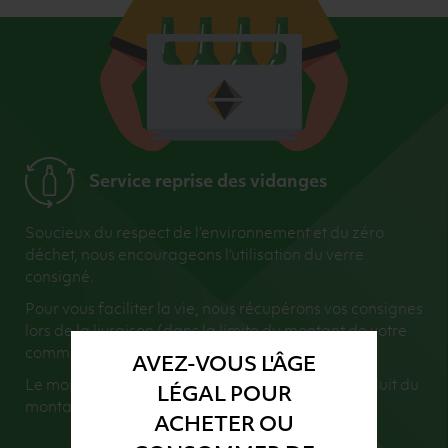
Service reprise des vidanges
Soucieux du respect de l’environnement et du zéro
déchet, nous encourageons l’utilisation du verre
consigné.
Pour vous faciliter la vie, nous récupérons vos consignes
lors de la livraison (dans la limite du montant de votre
commande).
AVEZ-VOUS L'ÂGE
Le montant de vos consignes retournées sera déduit du
LÉGAL POUR
montant total de votre commande.
ACHETER OU