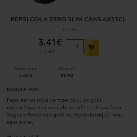
PEPSI COLA ZERO SLIM CANS 6X33CL
- CANS
3
.41€
quantité
de
1.72 €/L
PEPSI
COLA
Contenant
Marque
ZERO
CANS
PEPSI
SLIM
CANS
DESCRIPTION
6X33CL
Pepsi est un soda de type cola, au goût
rafraîchissant et avec de la caféine. Pepsi Zero
Sugar a l'excellent goût du Pepsi classique, mais
sans sucre.
Ref. article : 28150