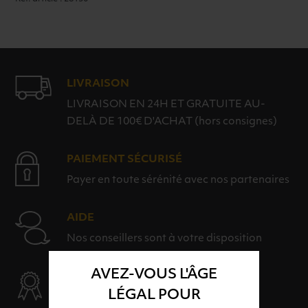
LIVRAISON
LIVRAISON EN 24H ET GRATUITE AU-
DELÀ DE 100€ D'ACHAT (hors consignes)
PAIEMENT SÉCURISÉ
Payer en toute sérénité avec nos partenaires
AIDE
Nos conseillers sont à votre disposition
AVEZ-VOUS L'ÂGE
SÉLECTION & QUALITÉ
LÉGAL POUR
Des produits sélectionnés avec soins