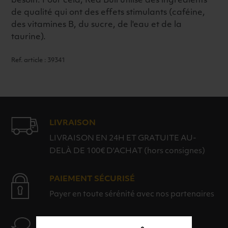
besoin. Pour cela, Red Bull utilise des ingrédients
de qualité qui ont des effets stimulants (caféine,
des vitamines B, du sucre, de l'eau et de la
taurine).
Ref. article : 39341
LIVRAISON
LIVRAISON EN 24H ET GRATUITE AU-
DELÀ DE 100€ D'ACHAT (hors consignes)
PAIEMENT SÉCURISÉ
Payer en toute sérénité avec nos partenaires
AIDE