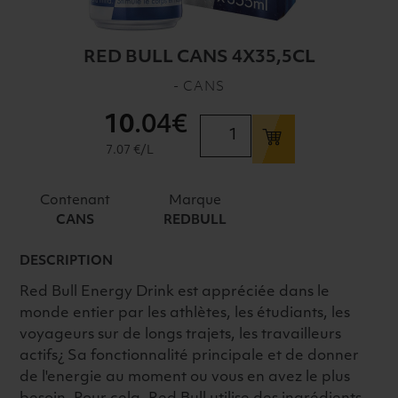
RED BULL CANS 4X35,5CL
- CANS
10
.04€
quantité
de
7.07 €/L
RED
BULL
Contenant
Marque
CANS
CANS
REDBULL
4X35,5CL
DESCRIPTION
Red Bull Energy Drink est appréciée dans le
monde entier par les athlètes, les étudiants, les
voyageurs sur de longs trajets, les travailleurs
actifs¿ Sa fonctionnalité principale et de donner
de l'energie au moment ou vous en avez le plus