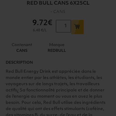
RED BULL CANS 6X25CL
- CANS
9
.72€
quantité
de
6.48 €/L
RED
BULL
Contenant
Marque
CANS
CANS
REDBULL
6X25CL
DESCRIPTION
Red Bull Energy Drink est appréciée dans le
monde entier par les athlètes, les étudiants, les
voyageurs sur de longs trajets, les travailleurs
actifs¿ Sa fonctionnalité principale et de donner
de l'energie au moment ou vous en avez le plus
besoin. Pour cela, Red Bull utilise des ingrédients
de qualité qui ont des effets stimulants (caféine,
des vitamines B, du sucre, de l'eau et de la