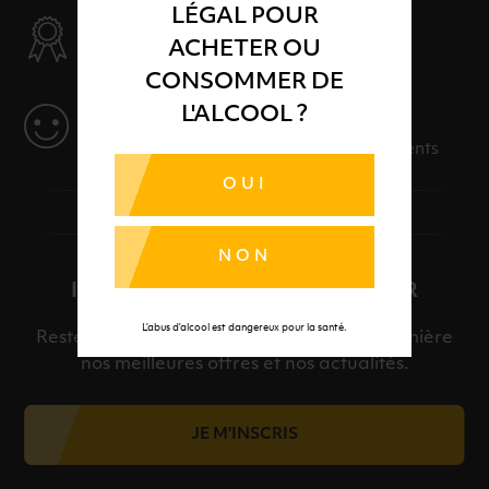
LÉGAL POUR
SÉLECTION & QUALITÉ
ACHETER OU
Des produits sélectionnés avec soins
CONSOMMER DE
L'ALCOOL ?
SERVICE
Des solutions adaptées à vos événements
OUI
NON
INSCRIPTION À LA NEWSLETTER
L’abus d’alcool est dangereux pour la santé.
Restez informé et découvrez en avant-première
nos meilleures offres et nos actualités.
JE M'INSCRIS