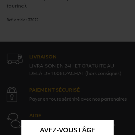
taurine).
Ref. article : 33072
LIVRAISON
LIVRAISON EN 24H ET GRATUITE AU-
DELÀ DE 100€ D'ACHAT (hors consignes)
PAIEMENT SÉCURISÉ
Payer en toute sérénité avec nos partenaires
AIDE
Nos conseillers sont à votre disposition
AVEZ-VOUS L'ÂGE