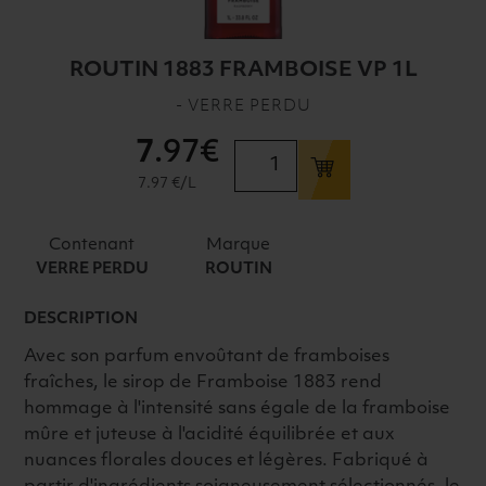
ROUTIN 1883 FRAMBOISE VP 1L
- VERRE PERDU
7
.97€
quantité
de
7.97 €/L
ROUTIN
1883
Contenant
Marque
FRAMBOISE
VERRE PERDU
ROUTIN
VP
1L
DESCRIPTION
Avec son parfum envoûtant de framboises
fraîches, le sirop de Framboise 1883 rend
hommage à l'intensité sans égale de la framboise
mûre et juteuse à l'acidité équilibrée et aux
nuances florales douces et légères. Fabriqué à