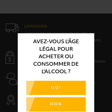
LIVRAISON
LIVRAISON EN 24H ET GRATUITE AU-
DELÀ DE 100€ D'ACHAT (hors consignes)
AVEZ-VOUS L'ÂGE
LÉGAL POUR
PAIEMENT SÉCURISÉ
ACHETER OU
Payer en toute sérénité avec nos partenaires
CONSOMMER DE
L'ALCOOL ?
AIDE
Nos conseillers sont à votre disposition
OUI
SÉLECTION & QUALITÉ
Des produits sélectionnés avec soins
NON