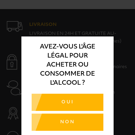
LIVRAISON
LIVRAISON EN 24H ET GRATUITE AU-
DELÀ DE 100€ D'ACHAT (hors consignes)
AVEZ-VOUS L'ÂGE
LÉGAL POUR
PAIEMENT SÉCURISÉ
ACHETER OU
Payer en toute sérénité avec nos partenaires
CONSOMMER DE
L'ALCOOL ?
AIDE
Nos conseillers sont à votre disposition
OUI
SÉLECTION & QUALITÉ
Des produits sélectionnés avec soins
NON
SERVICE