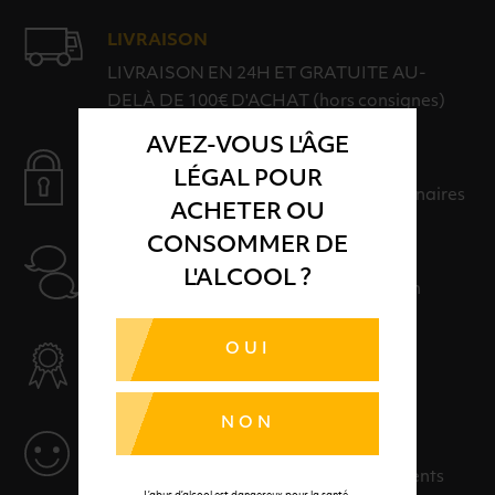
LIVRAISON
LIVRAISON EN 24H ET GRATUITE AU-
DELÀ DE 100€ D'ACHAT (hors consignes)
AVEZ-VOUS L'ÂGE
PAIEMENT SÉCURISÉ
LÉGAL POUR
Payer en toute sérénité avec nos partenaires
ACHETER OU
CONSOMMER DE
AIDE
L'ALCOOL ?
Nos conseillers sont à votre disposition
OUI
SÉLECTION & QUALITÉ
Des produits sélectionnés avec soins
NON
SERVICE
Des solutions adaptées à vos événements