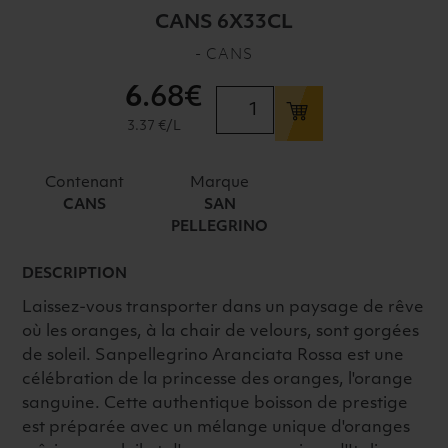
CANS 6X33CL
- CANS
6
.68€
quantité
de
3.37 €/L
SAN
PELLEGRINO
Contenant
Marque
ARANCIATA
CANS
SAN
ROSSA
PELLEGRINO
CANS
6X33CL
DESCRIPTION
Laissez-vous transporter dans un paysage de rêve
où les oranges, à la chair de velours, sont gorgées
de soleil. Sanpellegrino Aranciata Rossa est une
célébration de la princesse des oranges, l'orange
sanguine. Cette authentique boisson de prestige
est préparée avec un mélange unique d'oranges