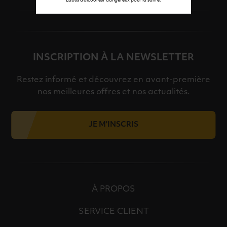
L’abus d’alcool est dangereux pour la santé.
INSCRIPTION À LA NEWSLETTER
Restez informé et découvrez en avant-première
nos meilleures offres et nos actualités.
JE M'INSCRIS
À PROPOS
SERVICE CLIENT