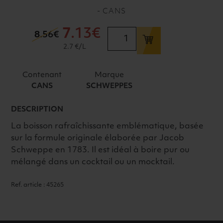
- CANS
7
.13€
quantité
8
.56€
de
2.7 €/L
SCHWEPPES
TONIC
Contenant
Marque
SLIM
CANS
SCHWEPPES
CANS
8x33cl
DESCRIPTION
La boisson rafraîchissante emblématique, basée
sur la formule originale élaborée par Jacob
Schweppe en 1783. Il est idéal à boire pur ou
mélangé dans un cocktail ou un mocktail.
Ref. article : 45265