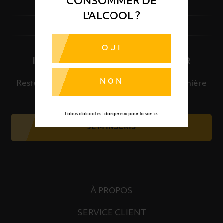
CONSOMMER DE
L'ALCOOL ?
OUI
INSCRIPTION À LA NEWSLETTER
NON
Restez informé et découvrez en avant-première
nos meilleures offres et nos actualités.
L’abus d’alcool est dangereux pour la santé.
JE M'INSCRIS
À PROPOS
SERVICE CLIENT