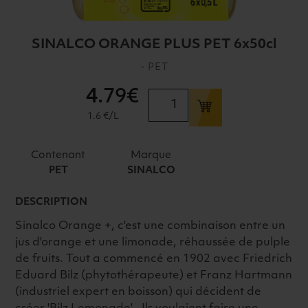
SINALCO ORANGE PLUS PET 6x50cl
- PET
4
.79€
quantité
de
1.6 €/L
SINALCO
ORANGE
Contenant
Marque
PLUS
PET
SINALCO
PET
6x50cl
DESCRIPTION
Sinalco Orange +, c'est une combinaison entre un
jus d'orange et une limonade, réhaussée de pulple
de fruits. Tout a commencé en 1902 avec Friedrich
Eduard Bilz (phytothérapeute) et Franz Hartmann
(industriel expert en boisson) qui décident de