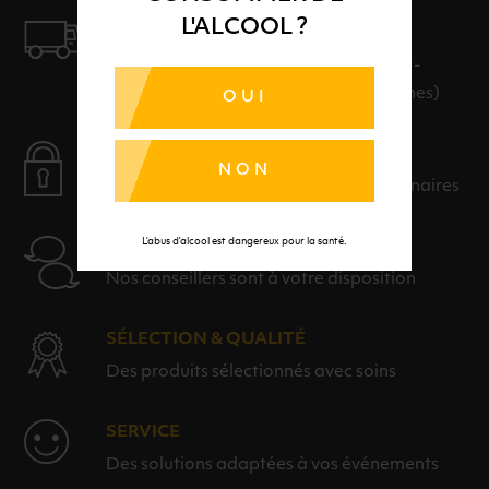
L'ALCOOL ?
LIVRAISON
LIVRAISON EN 24H ET GRATUITE AU-
DELÀ DE 100€ D'ACHAT (hors consignes)
OUI
PAIEMENT SÉCURISÉ
NON
Payer en toute sérénité avec nos partenaires
L’abus d’alcool est dangereux pour la santé.
AIDE
Nos conseillers sont à votre disposition
SÉLECTION & QUALITÉ
Des produits sélectionnés avec soins
SERVICE
Des solutions adaptées à vos événements