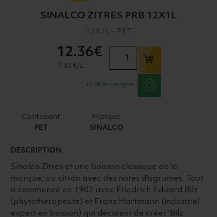
SINALCO ZITRES PRB 12X1L
12X1L - PET
12
.36€
quantité
de
1.03 €/L
SINALCO
+3.3€ de consigne
ZITRES
PRB
12X1L
Contenant
Marque
PET
SINALCO
DESCRIPTION
Sinalco Zitres et une boisson classique de la
marque, au citron avec des notes d'agrumes. Tout
a commencé en 1902 avec Friedrich Eduard Bilz
(phytothérapeute) et Franz Hartmann (industriel
expert en boisson) qui décident de créer 'Bilz