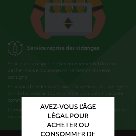
Service reprise des vidanges
Soucieux du respect de l’environnement et du zéro
déchet, nous encourageons l’utilisation du verre
consigné.
Pour vous faciliter la vie, nous récupérons vos consignes
lors de la livraison (dans la limite du montant de votre
commande).
AVEZ-VOUS L'ÂGE
Le montant de vos consignes retournées sera déduit du
LÉGAL POUR
montant total de votre commande.
ACHETER OU
CONSOMMER DE