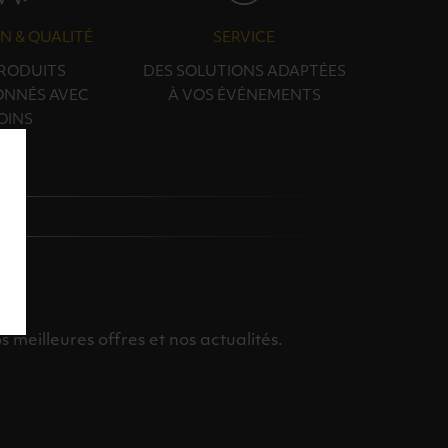
N & QUALITÉ
SERVICE
PRODUITS
DES SOLUTIONS ADAPTÉES
ONNÉS AVEC
À VOS ÉVÉNEMENTS
OINS
meilleures offres et nos actualités.