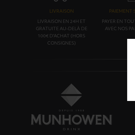
LIVRAISON
PAIEMENT 
LIVRAISON EN 24H ET
PAYER EN TOU
GRATUITE AU-DELÀ DE
AVEC NOS PA
100€ D'ACHAT (HORS
CONSIGNES)