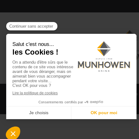
CGV
CGU Club Drinx
Mentions légales
Politique
©2026 Munhowen Drinx / Tous droits réservés