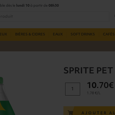
ble dès le
lundi 10
à partir de
08h30
UEUX
BIÈRES & CIDRES
EAUX
SOFT DRINKS
CAFÉS,
SPRITE PET
10
.70€
quantité
de
1.78 €/L
SPRITE
PET
4X1,5L
AJOUTER A