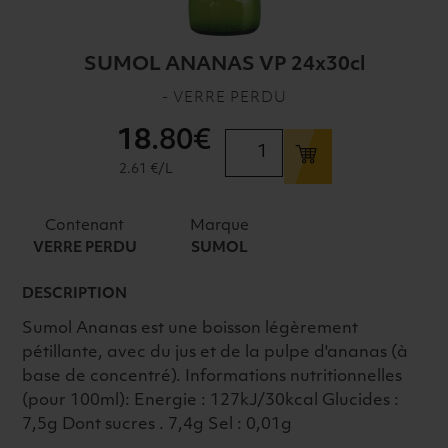
SUMOL ANANAS VP 24x30cl
- VERRE PERDU
18
.80€
quantité
de
2.61 €/L
SUMOL
ANANAS
Contenant
Marque
VP
VERRE PERDU
SUMOL
24x30cl
DESCRIPTION
Sumol Ananas est une boisson légèrement
pétillante, avec du jus et de la pulpe d'ananas (à
base de concentré). Informations nutritionnelles
(pour 100ml): Energie : 127kJ/30kcal Glucides :
7,5g Dont sucres . 7,4g Sel : 0,01g