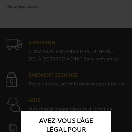
Ref. article : 22605
LIVRAISON
LIVRAISON EN 24H ET GRATUITE AU-
DELÀ DE 100€ D'ACHAT (hors consignes)
PAIEMENT SÉCURISÉ
Payer en toute sérénité avec nos partenaires
AIDE
Nos conseillers sont à votre disposition
AVEZ-VOUS L'ÂGE
SÉLECTION & QUALITÉ
LÉGAL POUR