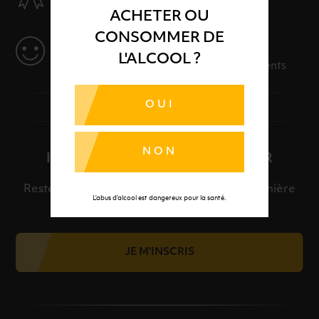
Des produits sélectionnés avec soins
ACHETER OU
CONSOMMER DE
SERVICE
L'ALCOOL ?
Des solutions adaptées à vos événements
OUI
NON
INSCRIPTION À LA NEWSLETTER
Restez informé et découvrez en avant-première
L’abus d’alcool est dangereux pour la santé.
nos meilleures offres et nos actualités.
JE M'INSCRIS