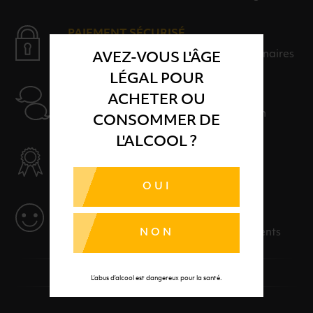
PAIEMENT SÉCURISÉ
Payer en toute sérénité avec nos partenaires
AVEZ-VOUS L'ÂGE
LÉGAL POUR
AIDE
ACHETER OU
Nos conseillers sont à votre disposition
CONSOMMER DE
L'ALCOOL ?
SÉLECTION & QUALITÉ
Des produits sélectionnés avec soins
OUI
SERVICE
Des solutions adaptées à vos événements
NON
L’abus d’alcool est dangereux pour la santé.