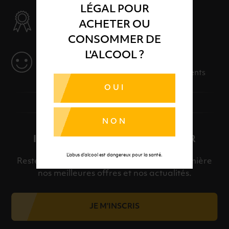
LÉGAL POUR
SÉLECTION & QUALITÉ
ACHETER OU
Des produits sélectionnés avec soins
CONSOMMER DE
L'ALCOOL ?
SERVICE
Des solutions adaptées à vos événements
OUI
NON
INSCRIPTION À LA NEWSLETTER
L’abus d’alcool est dangereux pour la santé.
Restez informé et découvrez en avant-première
nos meilleures offres et nos actualités.
JE M'INSCRIS