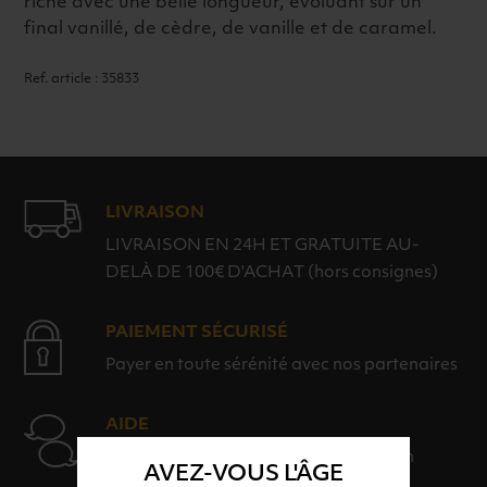
riche avec une belle longueur, évoluant sur un
final vanillé, de cèdre, de vanille et de caramel.
Ref. article : 35833
LIVRAISON
LIVRAISON EN 24H ET GRATUITE AU-
DELÀ DE 100€ D'ACHAT (hors consignes)
PAIEMENT SÉCURISÉ
Payer en toute sérénité avec nos partenaires
AIDE
Nos conseillers sont à votre disposition
AVEZ-VOUS L'ÂGE