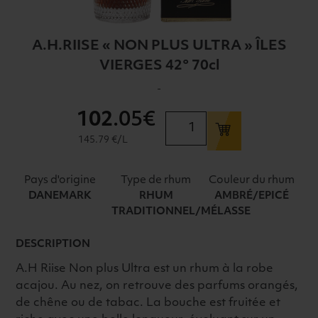
A.H.RIISE « NON PLUS ULTRA » ÎLES
VIERGES 42° 70cl
-
102
.05€
quantité
de
145.79 €/L
A.H.RIISE
"NON
Pays d'origine
Type de rhum
Couleur du rhum
PLUS
DANEMARK
RHUM
AMBRÉ/EPICÉ
ULTRA"
TRADITIONNEL/MÉLASSE
ÎLES
VIERGES
DESCRIPTION
42°
A.H Riise Non plus Ultra est un rhum à la robe
70cl
acajou. Au nez, on retrouve des parfums orangés,
de chêne ou de tabac. La bouche est fruitée et