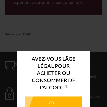
expérience sensorielle exceptionnelle.
Ref. article : 35789
AVEZ-VOUS L'ÂGE
LIVRAISON
LÉGAL POUR
LIVRAISON EN 24H ET GRATUITE AU-
ACHETER OU
DELÀ DE 100€ D'ACHAT (hors consignes)
CONSOMMER DE
L'ALCOOL ?
PAIEMENT SÉCURISÉ
Payer en toute sérénité avec nos partenaires
OUI