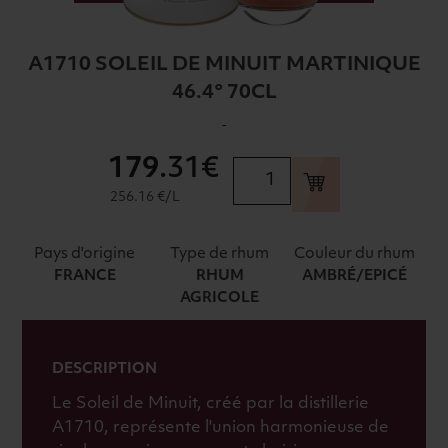
A1710 SOLEIL DE MINUIT MARTINIQUE
46.4° 70CL
-
179
.31€
quantité
de
256.16 €/L
A1710
SOLEIL
Pays d'origine
Type de rhum
Couleur du rhum
DE
FRANCE
RHUM
AMBRÉ/EPICÉ
MINUIT
AGRICOLE
MARTINIQUE
46.4°
70CL
DESCRIPTION
Le Soleil de Minuit, créé par la distillerie
A1710, représente l'union harmonieuse de