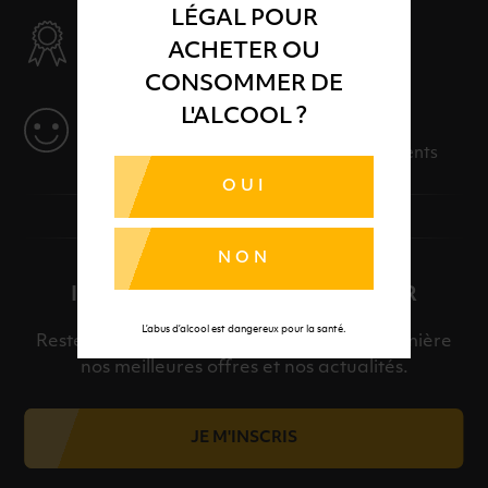
LÉGAL POUR
SÉLECTION & QUALITÉ
ACHETER OU
Des produits sélectionnés avec soins
CONSOMMER DE
L'ALCOOL ?
SERVICE
Des solutions adaptées à vos événements
OUI
NON
INSCRIPTION À LA NEWSLETTER
L’abus d’alcool est dangereux pour la santé.
Restez informé et découvrez en avant-première
nos meilleures offres et nos actualités.
JE M'INSCRIS