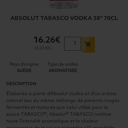
ABSOLUT TABASCO VODKA 38° 70CL
-
16
.26€
quantité
de
23.23 €/L
ABSOLUT
TABASCO
Pays d'origine
Type de vodka
VODKA
SUÈDE
AROMATISÉE
38°
70CL
DESCRIPTION
Élaborée à partir d'Absolut Vodka et d'un arôme
naturel issu du même mélange de piments rouges
fermentés et maturés que celui utilisé pour la
sauce TABASCO®, Absolut® TABASCO restitue
toute l'intensité aromatique et la chaleur