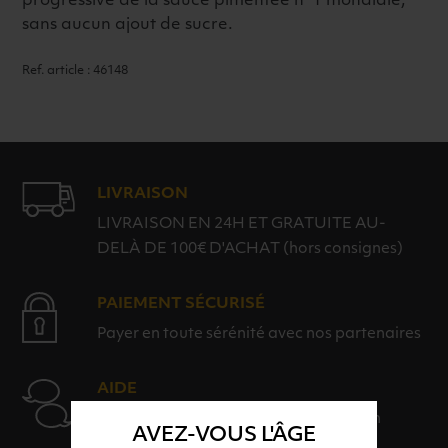
progressive de la sauce pimentée n°1 mondiale,
sans aucun ajout de sucre.
Ref. article : 46148
LIVRAISON
LIVRAISON EN 24H ET GRATUITE AU-
DELÀ DE 100€ D'ACHAT (hors consignes)
PAIEMENT SÉCURISÉ
Payer en toute sérénité avec nos partenaires
AIDE
Nos conseillers sont à votre disposition
AVEZ-VOUS L'ÂGE