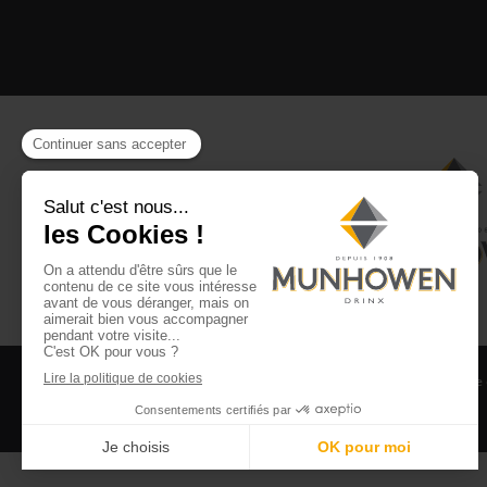
CGV
CGU Club Drinx
Mentions légales
Politique
©2026 Munhowen Drinx / Tous droits réservés