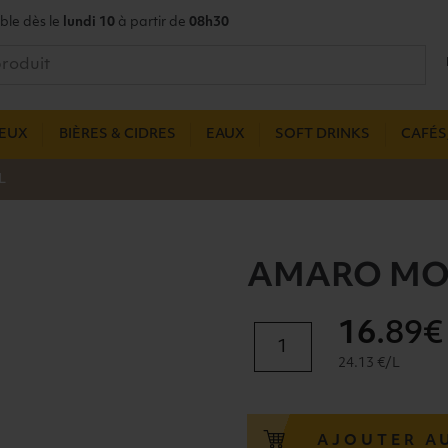
ble dès le
lundi 10
à partir de
08h30
UEUX
BIÈRES & CIDRES
EAUX
SOFT DRINKS
CAFÉS,
L
AMARO MON
16
.89€
quantité
de
24.13 €/L
AMARO
MONTENEGRO
23°
AJOUTER A