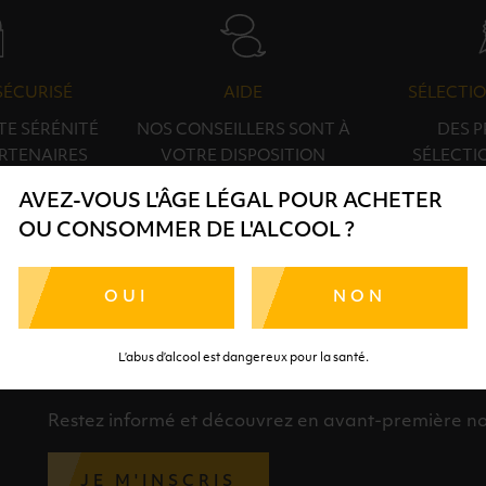
SÉCURISÉ
AIDE
SÉLECTIO
TE SÉRÉNITÉ
NOS CONSEILLERS SONT À
DES 
RTENAIRES
VOTRE DISPOSITION
SÉLECTI
S
AVEZ-VOUS L'ÂGE LÉGAL POUR ACHETER
OU CONSOMMER DE L'ALCOOL ?
OUI
NON
L’abus d’alcool est dangereux pour la santé.
INSCRIPTION À LA NEWSLETTER
Restez informé et découvrez en avant-première nos 
JE M'INSCRIS