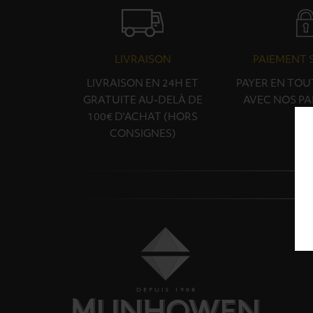
LIVRAISON
PAIEMENT 
LIVRAISON EN 24H ET
PAYER EN TOU
GRATUITE AU-DELÀ DE
AVEC NOS PA
100€ D'ACHAT (HORS
CONSIGNES)