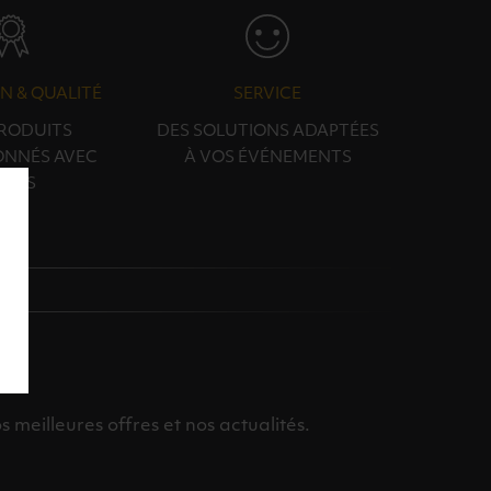
N & QUALITÉ
SERVICE
PRODUITS
DES SOLUTIONS ADAPTÉES
ONNÉS AVEC
À VOS ÉVÉNEMENTS
OINS
meilleures offres et nos actualités.