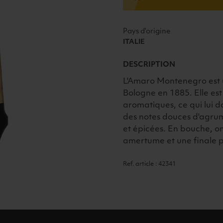
70CL
Pays d'origine
ITALIE
DESCRIPTION
L'Amaro Montenegro est u
Bologne en 1885. Elle est
aromatiques, ce qui lui do
des notes douces d'agrum
et épicées. En bouche, o
amertume et une finale p
Ref. article : 42341