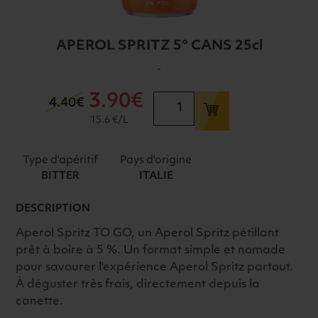
APEROL SPRITZ 5° CANS 25cl
-
3
.90€
quantité
4
.40€
de
15.6 €/L
APEROL
SPRITZ
Type d'apéritif
Pays d'origine
5°
BITTER
ITALIE
CANS
25cl
DESCRIPTION
Aperol Spritz TO GO, un Aperol Spritz pétillant
prêt à boire à 5 %. Un format simple et nomade
pour savourer l'expérience Aperol Spritz partout.
À déguster très frais, directement depuis la
canette.