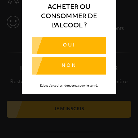
Des produits sélectionnés avec soins
ACHETER OU
CONSOMMER DE
SERVICE
L'ALCOOL ?
Des solutions adaptées à vos événements
OUI
NON
INSCRIPTION À LA NEWSLETTER
Restez informé et découvrez en avant-première
L’abus d’alcool est dangereux pour la santé.
nos meilleures offres et nos actualités.
JE M'INSCRIS