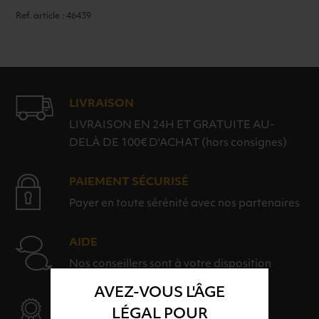
Ref. article : 46439
LIVRAISON
LIVRAISON EN 24H ET GRATUITE AU-
DELÀ DE 100€ D'ACHAT (hors consignes)
PAIEMENT SÉCURISÉ
Payer en toute sérénité avec nos partenaires
AIDE
Nos conseillers sont à votre disposition
AVEZ-VOUS L'ÂGE
SÉLECTION & QUALITÉ
LÉGAL POUR