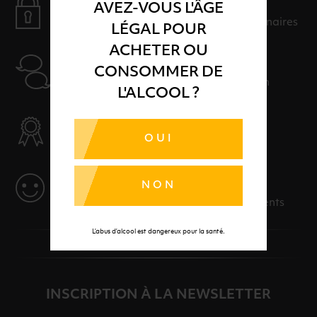
PAIEMENT SÉCURISÉ
AVEZ-VOUS L'ÂGE
Payer en toute sérénité avec nos partenaires
LÉGAL POUR
ACHETER OU
AIDE
CONSOMMER DE
Nos conseillers sont à votre disposition
L'ALCOOL ?
SÉLECTION & QUALITÉ
OUI
Des produits sélectionnés avec soins
SERVICE
NON
Des solutions adaptées à vos événements
L’abus d’alcool est dangereux pour la santé.
INSCRIPTION À LA NEWSLETTER