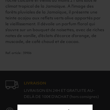
roche calcaire et vieillis au moins 21 ans sous le
climat tropical de la Jamaïque. A l'image des
forêts pluviales de la Jamaïque, il présente une
teinte acajou aux reflets verts olive apportés par
le vieillissement. Il dévoile un parfum floral qui
s'ouvre sur un bouquet de noisettes, avec de riches
notes de vanille, d'éclats d'écorce d'orange, de
muscade, de café chaud et de cacao.
Ref. article : 39906
LIVRAISON
LIVRAISON EN 24H ET GRATUITE AU-
DELÀ DE 100€ D'ACHAT (hors consignes)