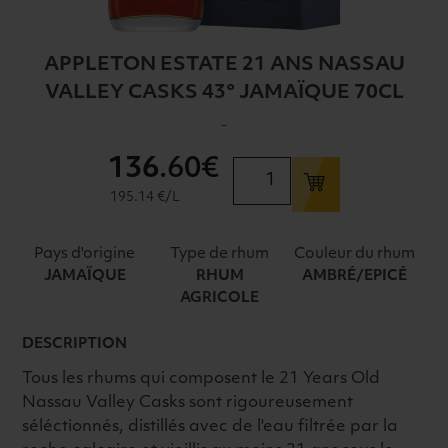
APPLETON ESTATE 21 ANS NASSAU
VALLEY CASKS 43° JAMAÏQUE 70CL
-
136
.60€
quantité
de
195.14 €/L
APPLETON
ESTATE
Pays d'origine
Type de rhum
Couleur du rhum
21
JAMAÏQUE
RHUM
AMBRÉ/EPICÉ
ANS
AGRICOLE
NASSAU
VALLEY
DESCRIPTION
CASKS
Tous les rhums qui composent le 21 Years Old
43°
Nassau Valley Casks sont rigoureusement
JAMAÏQUE
séléctionnés, distillés avec de l'eau filtrée par la
70CL