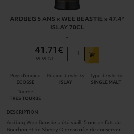
ARDBEG 5 ANS « WEE BEASTIE » 47.4°
ISLAY 70CL
-
41
.71€
quantité
de
59.59 €/L
ARDBEG
5
Pays d'origine
Région du whisky
Type de whisky
ANS
ECOSSE
ISLAY
SINGLE MALT
"WEE
Tourbe
BEASTIE"
TRÈS TOURBÉ
47.4°
ISLAY
DESCRIPTION
70CL
Ardbeg Wee Beastie a été vieilli 5 ans en fûts de
Bourbon et de Sherry Oloroso afin de conserver