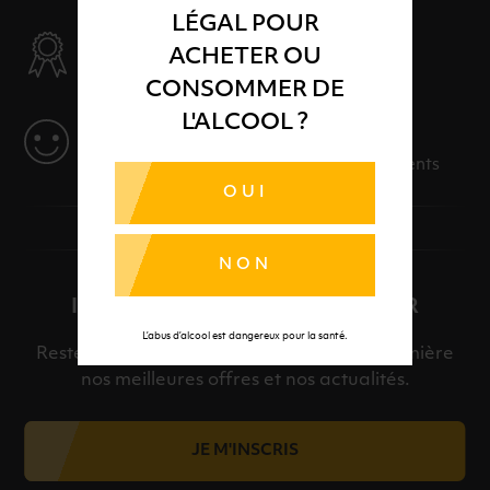
LÉGAL POUR
SÉLECTION & QUALITÉ
ACHETER OU
Des produits sélectionnés avec soins
CONSOMMER DE
L'ALCOOL ?
SERVICE
Des solutions adaptées à vos événements
OUI
NON
INSCRIPTION À LA NEWSLETTER
L’abus d’alcool est dangereux pour la santé.
Restez informé et découvrez en avant-première
nos meilleures offres et nos actualités.
JE M'INSCRIS