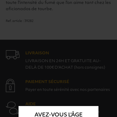
toute l'intensité du fumé que l'on aime tant chez les
aficionados de tourbe.
Ref. article : 39282
LIVRAISON
LIVRAISON EN 24H ET GRATUITE AU-
DELÀ DE 100€ D'ACHAT (hors consignes)
PAIEMENT SÉCURISÉ
Payer en toute sérénité avec nos partenaires
AIDE
Nos conseillers sont à votre disposition
AVEZ-VOUS L'ÂGE