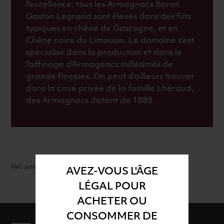
l'excellence, tous les Armagnacs Baron
Gaston Legrand sont élevés dans des fûts
typiques en chêne de Gascogne, et en
Chêne noire du Limousin. Le domaine s'est
spécialisé dans la production et dans le
l'affinage d'Armagnacs millésimés de
grande finesses. On peut d'ailleurs trouver
dans la cave privée de la famille Lhéraud,
des Armagnacs datant de 1888.
Ref. article : 42646
AVEZ-VOUS L'ÂGE
LÉGAL POUR
ACHETER OU
CONSOMMER DE