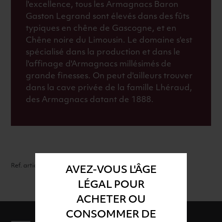
l'excellence, tous les Armagnacs Baron
Gaston Legrand sont élevés dans des fûts
typiques en chêne de Gascogne, et en
Chêne noire du Limousin. Le domaine s'est
spécialisé dans la production et dans le
l'affinage d'Armagnacs millésimés de
grande finesses. On peut d'ailleurs trouver
dans la cave privée de la famille Lhéraud,
des Armagnacs datant de 1888.
Ref. article : 44001
AVEZ-VOUS L'ÂGE
LÉGAL POUR
ACHETER OU
CONSOMMER DE