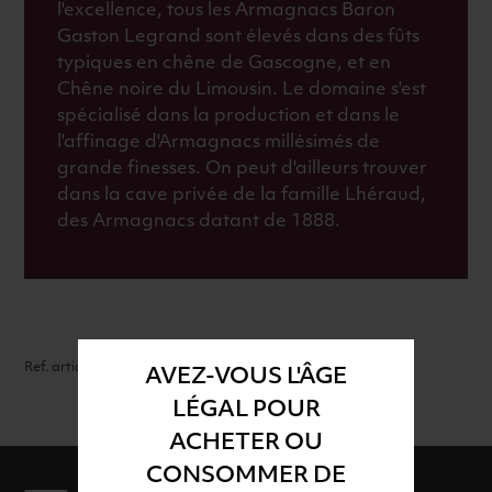
l'excellence, tous les Armagnacs Baron
Gaston Legrand sont élevés dans des fûts
typiques en chêne de Gascogne, et en
Chêne noire du Limousin. Le domaine s'est
spécialisé dans la production et dans le
l'affinage d'Armagnacs millésimés de
grande finesses. On peut d'ailleurs trouver
dans la cave privée de la famille Lhéraud,
des Armagnacs datant de 1888.
Ref. article : 26463
AVEZ-VOUS L'ÂGE
LÉGAL POUR
ACHETER OU
CONSOMMER DE