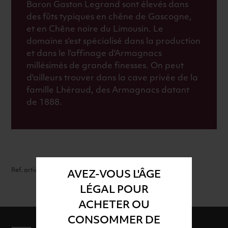
Baron Gaston Legrand sont élevés dans
des fûts typiques en chêne de Gascogne,
et en Chêne noire du Limousin. Le
domaine s'est spécialisé dans la production
et dans le l'affinage d'Armagnacs
millésimés de grande finesses. On peut
d'ailleurs trouver dans la cave privée de la
famille Lhéraud, des Armagnacs datant
de 1888.
Ref. article : 39110
AVEZ-VOUS L'ÂGE
LÉGAL POUR
ACHETER OU
CONSOMMER DE