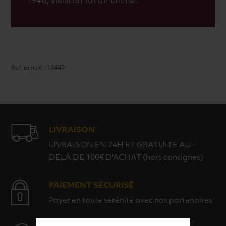
1948, vieilli en fût de chêne.
Ref. article : 18449
LIVRAISON
LIVRAISON EN 24H ET GRATUITE AU-
DELÀ DE 100€ D'ACHAT (hors consignes)
PAIEMENT SÉCURISÉ
Payer en toute sérénité avec nos partenaires