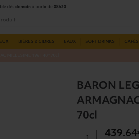
ble dès
demain
à partir de
08h30
UEUX
BIÈRES & CIDRES
EAUX
SOFT DRINKS
CAFÉS,
 MILLESIME 1961 40° 70cl
BARON LE
ARMAGNAC 
70cl
439
.64
quantité