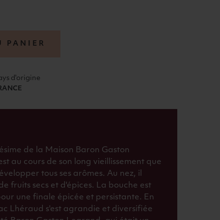
U PANIER
ays d'origine
RANCE
millésime de la Maison Baron Gaston
st au cours de son long vieillissement que
velopper tous ses arômes. Au nez, il
 fruits secs et d'épices. La bouche est
pour une finale épicée et persistante. En
c Lhéraud s'est agrandie et diversifiée