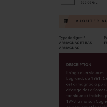
de
628.06 €/L
BARON
LEGRAND
BAS
AJOUTER A
ARMAGNAC
MILLESIME
1961
Type de digestif
P
40°
ARMAGNAC ET BAS-
F
70cl
ARMAGNAC
DESCRIPTION
Il s'agit d'un vieux 
Legrand, de 1961. C'e
cet armagnac a pu dé
dégage des arîomes de
tannique et fraîche, 
1998 la maison Cogna