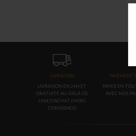
LIVRAISON
PAIEMENT 
LIVRAISON EN 24H ET
PAYER EN TOU
GRATUITE AU-DELÀ DE
AVEC NOS PA
100€ D'ACHAT (HORS
CONSIGNES)