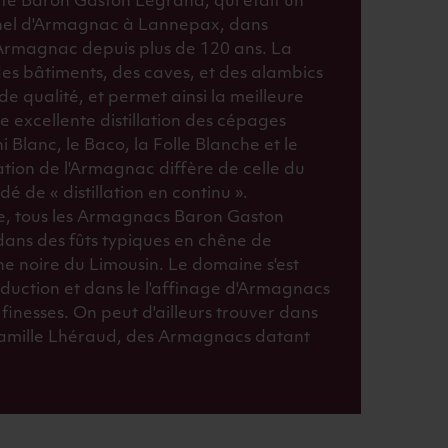
été Baron Gaston Legrand, qui était un
nnel d'Armagnac à Lannepax, dans
-Armagnac depuis plus de 120 ans. La
es bâtiments, des caves, et des alambics
de qualité, et permet ainsi la meilleure
ne excellente distillation des cépages
ni Blanc, le Baco, la Folle Blanche et le
ation de l'Armagnac diffère de celle du
 de « distillation en continu ».
e, tous les Armagnacs Baron Gaston
dans des fûts typiques en chêne de
e noire du Limousin. Le domaine s'est
oduction et dans le l'affinage d'Armagnacs
finesses. On peut d'ailleurs trouver dans
 famille Lhéraud, des Armagnacs datant