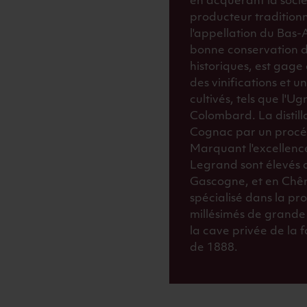
en acquérant la soci
producteur traditio
l'appellation du Bas
bonne conservation d
historiques, est gage 
des vinifications et u
cultivés, tels que l'Ug
Colombard. La distill
Cognac par un procédé
Marquant l'excellenc
Legrand sont élevés 
Gascogne, et en Chên
spécialisé dans la pr
millésimés de grande 
la cave privée de la
de 1888.