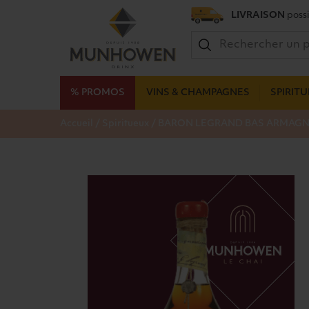
LIVRAISON
possi
% PROMOS
VINS & CHAMPAGNES
SPIRIT
/
/
Accueil
Spiritueux
BARON LEGRAND BAS ARMAGNAC