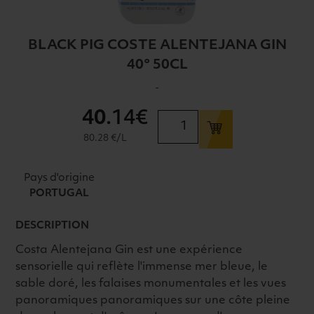
BLACK PIG COSTE ALENTEJANA GIN
40° 50CL
-
40
.14€
quantité
de
80.28 €/L
BLACK
PIG
Pays d'origine
COSTE
PORTUGAL
ALENTEJANA
GIN
DESCRIPTION
40°
Costa Alentejana Gin est une expérience
50CL
sensorielle qui reflète l'immense mer bleue, le
sable doré, les falaises monumentales et les vues
panoramiques panoramiques sur une côte pleine