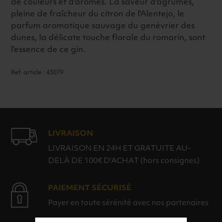
de couleurs et d'arômes. La saveur d'agrumes,
pleine de fraîcheur du citron de l'Alentejo, le
parfum aromatique sauvage du genévrier des
dunes, la délicate touche florale du romarin, sont
l'essence de ce gin.
Ref. article : 43079
LIVRAISON
LIVRAISON EN 24H ET GRATUITE AU-
DELÀ DE 100€ D'ACHAT (hors consignes)
PAIEMENT SÉCURISÉ
Payer en toute sérénité avec nos partenaires