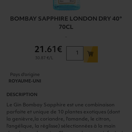
BOMBAY SAPPHIRE LONDON DRY 40°
70CL
-
21
.61€
quantité
de
30.87 €/L
BOMBAY
SAPPHIRE
Pays d'origine
LONDON
ROYAUME-UNI
DRY
40°
DESCRIPTION
70CL
Le Gin Bombay Sapphire est une combinaison
parfaite et unique de 10 plantes exotiques (dont
la genièvre,la coriandre, l'amande, le citron,
l'angélique, la réglisse) sélectionnées à la main