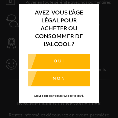
Payer en toute sérénité avec nos partenaires
AVEZ-VOUS L'ÂGE
AIDE
LÉGAL POUR
Nos conseillers sont à votre disposition
ACHETER OU
CONSOMMER DE
SÉLECTION & QUALITÉ
L'ALCOOL ?
Des produits sélectionnés avec soins
OUI
SERVICE
Des solutions adaptées à vos événements
NON
L’abus d’alcool est dangereux pour la santé.
INSCRIPTION À LA NEWSLETTER
Restez informé et découvrez en avant-première