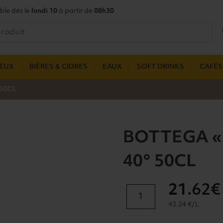
ble dès le
lundi 10
à partir de
08h30
UEUX
BIÈRES & CIDRES
EAUX
SOFT DRINKS
CAFÉS,
 50CL
BOTTEGA «
40° 50CL
21
.62€
quantité
de
43.24 €/L
BOTTEGA