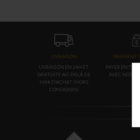
LIVRAISON
PAIEMENT 
LIVRAISON EN 24H ET
PAYER EN TOU
GRATUITE AU-DELÀ DE
AVEC NOS PA
100€ D'ACHAT (HORS
CONSIGNES)