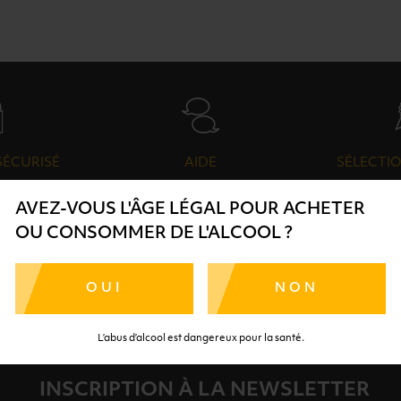
SÉCURISÉ
AIDE
SÉLECTIO
TE SÉRÉNITÉ
NOS CONSEILLERS SONT À
DES 
AVEZ-VOUS L'ÂGE LÉGAL POUR ACHETER
RTENAIRES
VOTRE DISPOSITION
SÉLECTI
OU CONSOMMER DE L'ALCOOL ?
S
OUI
NON
L’abus d’alcool est dangereux pour la santé.
INSCRIPTION À LA NEWSLETTER