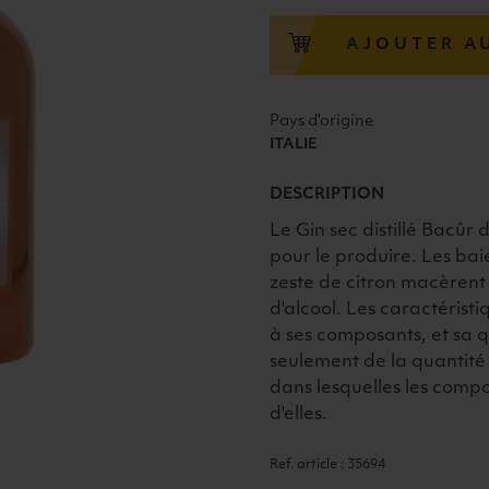
"BACÛR"
DRY
AJOUTER A
GIN
40°
50CL
Pays d'origine
ITALIE
DESCRIPTION
Le Gin sec distillé Bacûr 
pour le produire. Les baie
zeste de citron macèrent
d'alcool. Les caractérist
à ses composants, et sa 
seulement de la quantité 
dans lesquelles les comp
d'elles.
Ref. article : 35694