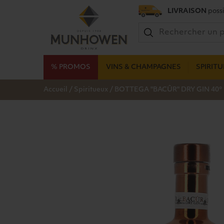
LIVRAISON
possi
% PROMOS
VINS & CHAMPAGNES
SPIRIT
/
/
Accueil
Spiritueux
BOTTEGA "BACÛR" DRY GIN 40°