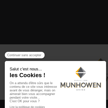
CGV
CGU Club Drinx
Mentions légales
Politique