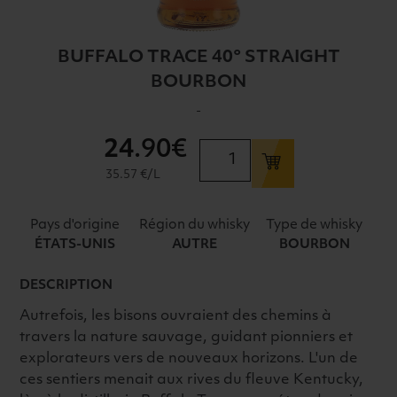
BUFFALO TRACE 40° STRAIGHT
BOURBON
-
24
.90€
quantité
de
35.57 €/L
BUFFALO
TRACE
Pays d'origine
Région du whisky
Type de whisky
40°
ÉTATS-UNIS
AUTRE
BOURBON
STRAIGHT
BOURBON
DESCRIPTION
Autrefois, les bisons ouvraient des chemins à
travers la nature sauvage, guidant pionniers et
explorateurs vers de nouveaux horizons. L'un de
ces sentiers menait aux rives du fleuve Kentucky,