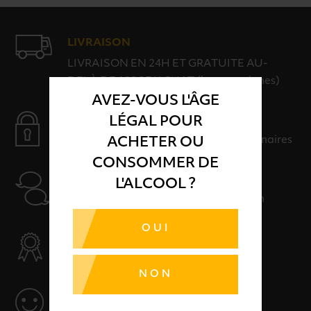
LIVRAISON
LIVRAISON EN 24H ET GRATUITE AU-
DELÀ DE 100€ D'ACHAT (hors consignes)
AVEZ-VOUS L'ÂGE
PAIEMENT SÉCURISÉ
LÉGAL POUR
Payer en toute sérénité avec nos partenaires
ACHETER OU
CONSOMMER DE
AIDE
L'ALCOOL ?
Nos conseillers sont à votre disposition
OUI
SÉLECTION & QUALITÉ
Des produits sélectionnés avec soins
NON
SERVICE