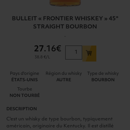
BULLEIT « FRONTIER WHISKEY » 45°
STRAIGHT BOURBON
-
27
.16€
quantité
de
38.8 €/L
BULLEIT
"FRONTIER
Pays d'origine
Région du whisky
Type de whisky
WHISKEY"
ÉTATS-UNIS
AUTRE
BOURBON
45°
Tourbe
STRAIGHT
NON TOURBÉ
BOURBON
DESCRIPTION
C'est un whisky de type bourbon, typiquement
américain, originaire du Kentucky. Il est distillé