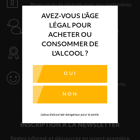
Payer en toute sérénité avec nos partenaires
AVEZ-VOUS L'ÂGE
AIDE
LÉGAL POUR
Nos conseillers sont à votre disposition
ACHETER OU
CONSOMMER DE
SÉLECTION & QUALITÉ
L'ALCOOL ?
Des produits sélectionnés avec soins
OUI
SERVICE
Des solutions adaptées à vos événements
NON
L’abus d’alcool est dangereux pour la santé.
INSCRIPTION À LA NEWSLETTER
Restez informé et découvrez en avant-première