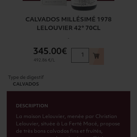
CALVADOS MILLÉSIMÉ 1978
LELOUVIER 42° 70CL
-
345
.00€
quantité
de
492.86 €/L
CALVADOS
MILLÉSIMÉ
Type de digestif
1978
CALVADOS
LELOUVIER
42°
70CL
DESCRIPTION
La maison Lelouvier, menée par Christian
Lelouvier, située à La Ferté Macé, propose
de très bons calvados fins et fruités,