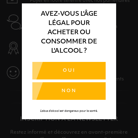
Payer en toute sérénité avec nos partenaires
AVEZ-VOUS L'ÂGE
AIDE
LÉGAL POUR
Nos conseillers sont à votre disposition
ACHETER OU
CONSOMMER DE
SÉLECTION & QUALITÉ
L'ALCOOL ?
Des produits sélectionnés avec soins
SERVICE
OUI
Des solutions adaptées à vos événements
NON
L’abus d’alcool est dangereux pour la santé.
INSCRIPTION À LA NEWSLETTER
Restez informé et découvrez en avant-première