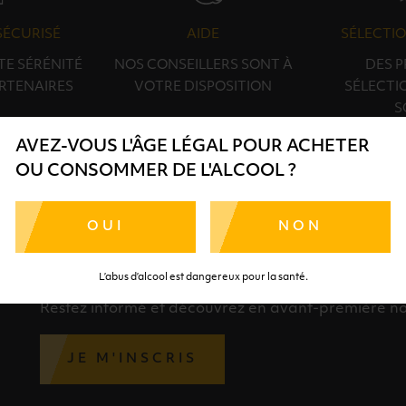
SÉCURISÉ
AIDE
SÉLECTIO
TE SÉRÉNITÉ
NOS CONSEILLERS SONT À
DES 
RTENAIRES
VOTRE DISPOSITION
SÉLECTI
S
AVEZ-VOUS L'ÂGE LÉGAL POUR ACHETER
OU CONSOMMER DE L'ALCOOL ?
OUI
NON
INSCRIPTION À LA NEWSLETTER
L’abus d’alcool est dangereux pour la santé.
Restez informé et découvrez en avant-première nos 
JE M'INSCRIS