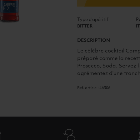
3x17,5cl
Type d'apéritif
P
BITTER
I
DESCRIPTION
Le célèbre cocktail Campar
préparé comme la recett
Prosecco, Soda. Servez-l
agrémentez d'une tranche 
Ref. article : 46306