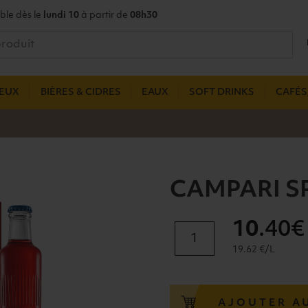
ble dès le
lundi 10
à partir de
08h30
UEUX
BIÈRES & CIDRES
EAUX
SOFT DRINKS
CAFÉS,
CAMPARI SPR
10
.40€
quantité
de
19.62 €/L
CAMPARI
SPRITZ
10,5°
AJOUTER A