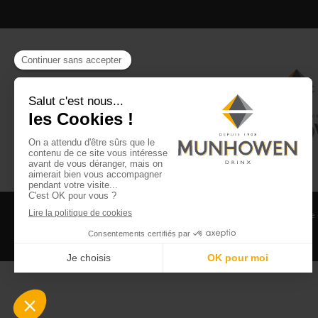
CGV
CGU Club Drinx
Mentions légales
Politique
©2026 Munhowen Drinx / Tous droits réservés