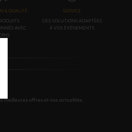
N & QUALITÉ
SERVICE
PRODUITS
DES SOLUTIONS ADAPTÉES
ONNÉS AVEC
À VOS ÉVÉNEMENTS
OINS
meilleures offres et nos actualités.