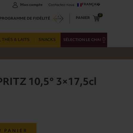
FRANÇAIS
Mon compte
Contactez-nous
0
PANIER
PROGRAMME DE FIDÉLITÉ
 THÉS & LAITS
SNACKS
SÉLECTION LE CHAI
ITZ 10,5° 3×17,5cl
U PANIER