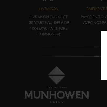
LIVRAISON
PAIEMENT 
LIVRAISON EN 24H ET
PAYER EN TOU
GRATUITE AU-DELÀ DE
AVEC NOS PA
100€ D'ACHAT (HORS
CONSIGNES)