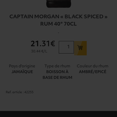
CAPTAIN MORGAN « BLACK SPICED »
RUM 40° 70CL
-
21
.31€
quantité
de
30.44 €/L
CAPTAIN
MORGAN
Pays d'origine
Type de rhum
Couleur du rhum
"BLACK
JAMAÏQUE
BOISSON À
AMBRÉ/EPICÉ
SPICED"
BASE DE RHUM
RUM
40°
Ref. article : 42255
70CL