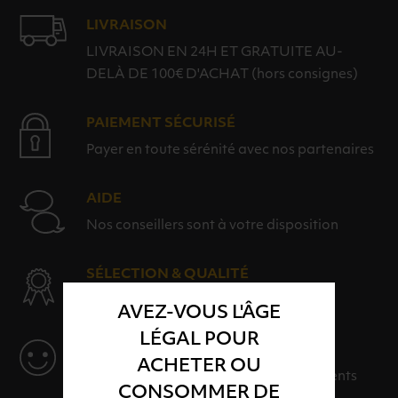
LIVRAISON
LIVRAISON EN 24H ET GRATUITE AU-
DELÀ DE 100€ D'ACHAT (hors consignes)
PAIEMENT SÉCURISÉ
Payer en toute sérénité avec nos partenaires
AIDE
Nos conseillers sont à votre disposition
SÉLECTION & QUALITÉ
Des produits sélectionnés avec soins
AVEZ-VOUS L'ÂGE
LÉGAL POUR
SERVICE
ACHETER OU
Des solutions adaptées à vos événements
CONSOMMER DE