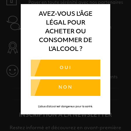
Payer en toute sérénité avec nos partenaires
AVEZ-VOUS L'ÂGE
AIDE
LÉGAL POUR
Nos conseillers sont à votre disposition
ACHETER OU
CONSOMMER DE
SÉLECTION & QUALITÉ
L'ALCOOL ?
Des produits sélectionnés avec soins
OUI
SERVICE
Des solutions adaptées à vos événements
NON
L’abus d’alcool est dangereux pour la santé.
INSCRIPTION À LA NEWSLETTER
Restez informé et découvrez en avant-première