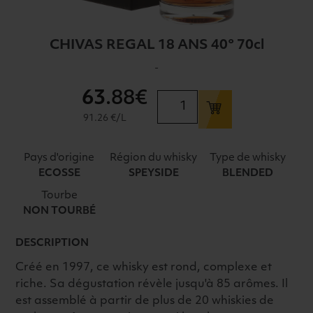
CHIVAS REGAL 18 ANS 40° 70cl
-
63
.88€
quantité
de
91.26 €/L
CHIVAS
REGAL
Pays d'origine
Région du whisky
Type de whisky
18
ECOSSE
SPEYSIDE
BLENDED
ANS
Tourbe
40°
NON TOURBÉ
70cl
DESCRIPTION
Créé en 1997, ce whisky est rond, complexe et
riche. Sa dégustation révèle jusqu'à 85 arômes. Il
est assemblé à partir de plus de 20 whiskies de