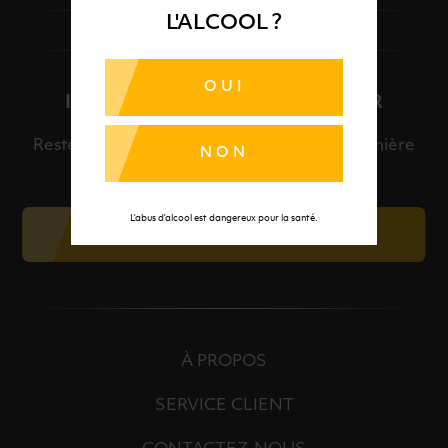
L'ALCOOL ?
OUI
INSCRIPTION À LA NEWSLETTER
Restez informé et découvrez en avant-première
NON
nos meilleures offres et nos actualités.
L’abus d’alcool est dangereux pour la santé.
JE M'INSCRIS
À PROPOS
SERVICE CLIENT