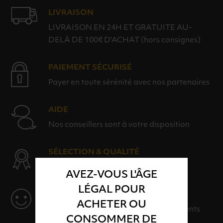
LIVRAISON
LIVRAISON EN 24H ET GRATUITE AU-
DELÀ DE 100€ D'ACHAT (hors consignes)
PAIEMENT SÉCURISÉ
Payer en toute sérénité avec nos partenaires
AIDE
Nos conseillers sont à votre disposition
SÉLECTION & QUALITÉ
Des produits sélectionnés avec soins
AVEZ-VOUS L'ÂGE
LÉGAL POUR
SERVICE
ACHETER OU
Des solutions adaptées à vos événements
CONSOMMER DE