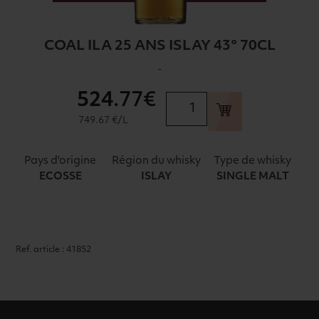
COAL ILA 25 ANS ISLAY 43° 70CL
-
524
.77€
quantité
de
749.67 €/L
COAL
ILA
Pays d'origine
Région du whisky
Type de whisky
25
ECOSSE
ISLAY
SINGLE MALT
ANS
ISLAY
43°
70CL
Ref. article : 41852