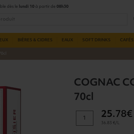
ble dès le
lundi 10
à partir de
08h30
UEUX
BIÈRES & CIDRES
EAUX
SOFT DRINKS
CAFÉS,
0cl
COGNAC CO
70cl
25
.78€
quantité
de
36.83 €/L
COGNAC