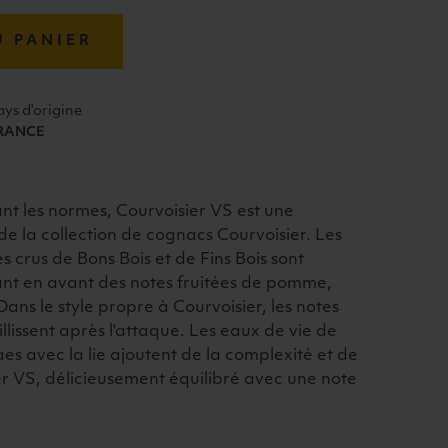
U PANIER
ays d'origine
RANCE
t les normes, Courvoisier VS est une
e la collection de cognacs Courvoisier. Les
 crus de Bons Bois et de Fins Bois sont
ettant en avant des notes fruitées de pomme,
ns le style propre à Courvoisier, les notes
aillissent après l'attaque. Les eaux de vie de
es avec la lie ajoutent de la complexité et de
er VS, délicieusement équilibré avec une note