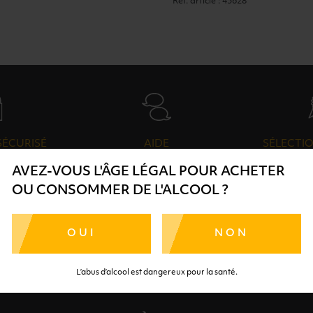
Ref. article : 45628
SÉCURISÉ
AIDE
SÉLECTIO
TE SÉRÉNITÉ
NOS CONSEILLERS SONT À
DES 
AVEZ-VOUS L'ÂGE LÉGAL POUR ACHETER
RTENAIRES
VOTRE DISPOSITION
SÉLECTI
OU CONSOMMER DE L'ALCOOL ?
S
OUI
NON
L’abus d’alcool est dangereux pour la santé.