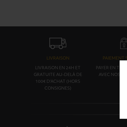
LIVRAISON
PAIEMENT 
LIVRAISON EN 24H ET
PAYER EN TOU
GRATUITE AU-DELÀ DE
AVEC NOS PA
100€ D'ACHAT (HORS
CONSIGNES)