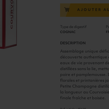
COURVOISIER
VS
AJOUTER A
40°
70cl
Type de digestif
P
COGNAC
F
DESCRIPTION
Assemblage unique défian
découverte authentique d
eaux de vie provenant des
distillées sans la lie, m
poire et pamplemousse. Da
florales et printanières j
Petite Champagne distillà
la longueur au Courvoisi
finale fraîche et boisée.