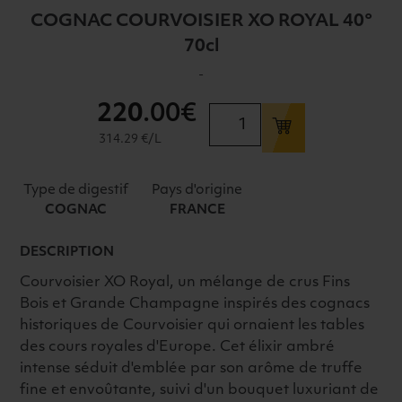
COGNAC COURVOISIER XO ROYAL 40°
70cl
-
220
.00€
quantité
de
314.29 €/L
COGNAC
COURVOISIER
Type de digestif
Pays d'origine
XO
COGNAC
FRANCE
ROYAL
40°
DESCRIPTION
70cl
Courvoisier XO Royal, un mélange de crus Fins
Bois et Grande Champagne inspirés des cognacs
historiques de Courvoisier qui ornaient les tables
des cours royales d'Europe. Cet élixir ambré
intense séduit d'emblée par son arôme de truffe
fine et envoûtante, suivi d'un bouquet luxuriant de