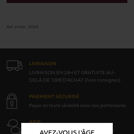
Ref. article : 25563
LIVRAISON
LIVRAISON EN 24H ET GRATUITE AU-
DELÀ DE 100€ D'ACHAT (hors consignes)
PAIEMENT SÉCURISÉ
Payer en toute sérénité avec nos partenaires
AIDE
Nos conseillers sont à votre disposition
AVEZ-VOUS L'ÂGE