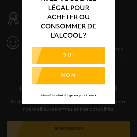
LÉGAL POUR
SÉLECTION & QUALITÉ
ACHETER OU
Des produits sélectionnés avec soins
CONSOMMER DE
L'ALCOOL ?
SERVICE
Des solutions adaptées à vos événements
OUI
NON
INSCRIPTION À LA NEWSLETTER
L’abus d’alcool est dangereux pour la santé.
Restez informé et découvrez en avant-première
nos meilleures offres et nos actualités.
JE M'INSCRIS