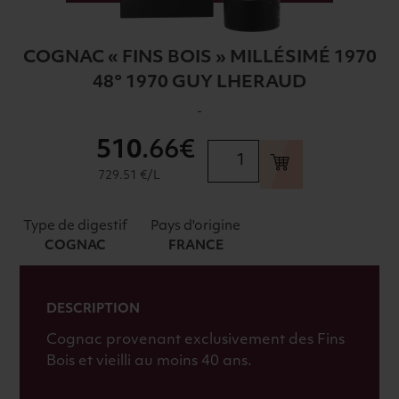
COGNAC « FINS BOIS » MILLÉSIMÉ 1970
48° 1970 GUY LHERAUD
-
510
.66€
quantité
de
729.51 €/L
COGNAC
"FINS
Type de digestif
Pays d'origine
BOIS"
COGNAC
FRANCE
MILLÉSIMÉ
1970
48°
DESCRIPTION
1970
Cognac provenant exclusivement des Fins
GUY
Bois et vieilli au moins 40 ans.
LHERAUD