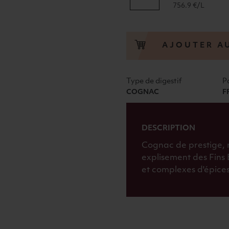
de
756.9 €/L
COGNAC
"FINS
BOIS"
AJOUTER A
MILLÉSIMÉ
1972
45°
Type de digestif
P
1972
COGNAC
F
GUY
LHERAUD
DESCRIPTION
Cognac de prestige, m
explisement des Fins 
et complexes d'épices,