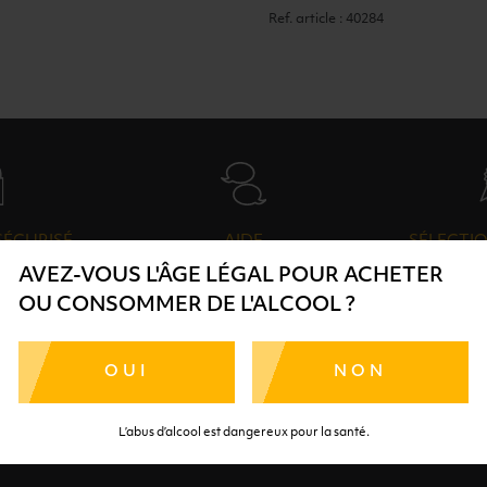
Ref. article : 40284
SÉCURISÉ
AIDE
SÉLECTIO
AVEZ-VOUS L'ÂGE LÉGAL POUR ACHETER
TE SÉRÉNITÉ
NOS CONSEILLERS SONT À
DES 
OU CONSOMMER DE L'ALCOOL ?
RTENAIRES
VOTRE DISPOSITION
SÉLECTI
S
OUI
NON
L’abus d’alcool est dangereux pour la santé.