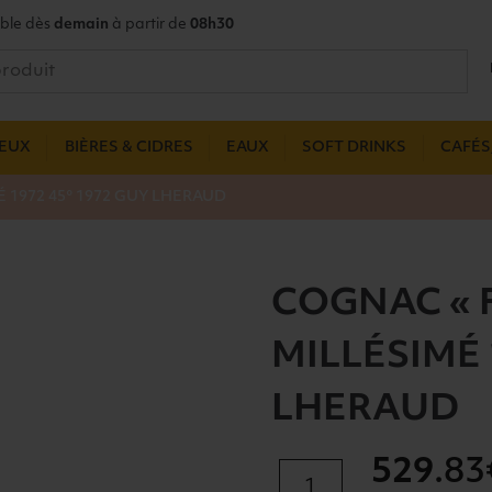
ble dès
demain
à partir de
08h30
UEUX
BIÈRES & CIDRES
EAUX
SOFT DRINKS
CAFÉS,
É 1972 45° 1972 GUY LHERAUD
COGNAC « F
MILLÉSIMÉ 
LHERAUD
529
.83
quantité