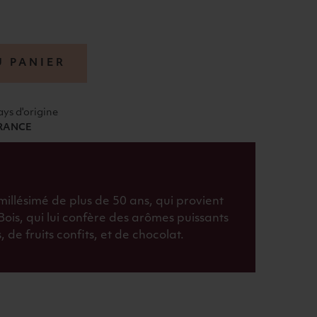
U PANIER
ays d'origine
RANCE
illésimé de plus de 50 ans, qui provient
Bois, qui lui confère des arômes puissants
 de fruits confits, et de chocolat.