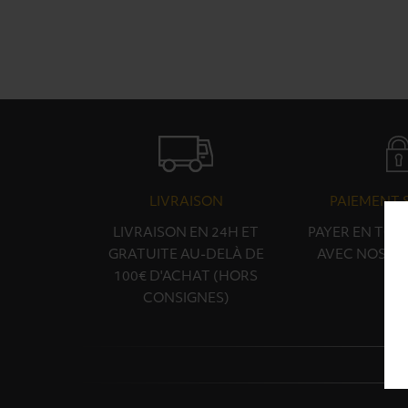
LIVRAISON
PAIEMENT 
LIVRAISON EN 24H ET
PAYER EN TOU
GRATUITE AU-DELÀ DE
AVEC NOS PA
100€ D'ACHAT (HORS
CONSIGNES)