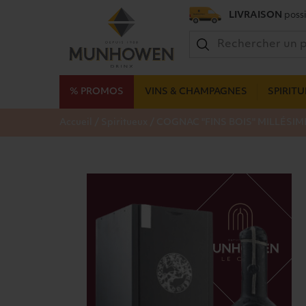
LIVRAISON
possi
% PROMOS
VINS & CHAMPAGNES
SPIRIT
/
/
Accueil
Spiritueux
COGNAC "FINS BOIS" MILLÉSIM